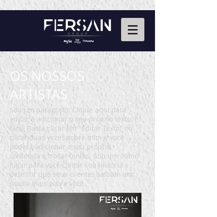
OS NOSSOS
ARTISTAS
Sou um parágrafo. Clique aqui para
editar e adicionar o seu próprio texto. É
fácil! Basta clicar em "Editar Texto" ou
clicar duas vezes sobre mim e você
poderá adicionar o seu próprio
conteúdo e trocar fontes. Sou um ótimo
lugar para você contar sua história e
permitir que seus clientes saibam um
pouco mais sobre você.